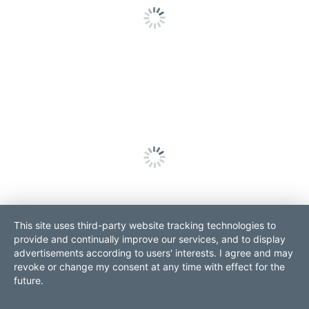
contact
sitemap
This site uses third-party website tracking technologies to
login
imprint
provide and continually improve our services, and to display
data protection
advertisements according to users' interests. I agree and may
revoke or change my consent at any time with effect for the
ROLF POPP PRO Consult
Contact:
future.
GmbH
Tel. 0049.931.70528570
DE-97070 Würzburg next to
management
@pro-consult.com