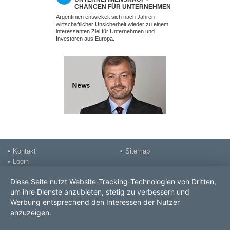
CHANCEN FÜR UNTERNEHMEN
MINDSE
UND INVESTOREN AUS EUROPA
FALSCH
Argentinien entwickelt sich nach Jahren
Ein erfolgreiche
NICHT M
wirtschaftlicher Unsicherheit wieder zu einem
nicht am Verhand
interessanten Ziel für Unternehmen und
Investoren aus Europa.
Kontakt
Sitemap
Login
Impressum
Diese Seite nutzt Website-Tracking-Technologien von Dritten,
DSGVO Datenschutz
um ihre Dienste anzubieten, stetig zu verbessern und
Videos
Werbung entsprechend den Interessen der Nutzer
Prospekt
anzuzeigen.
ROLF POPP PRO Consult