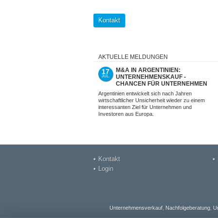
Kontakt
AKTUELLE MELDUNGEN
M&A IN ARGENTINIEN:
17
UNTERNEHMENSKAUF -
JUL.
CHANCEN FÜR UNTERNEHMEN
UND INVESTOREN AUS EUROPA
Argentinien entwickelt sich nach Jahren
wirtschaftlicher Unsicherheit wieder zu einem
interessanten Ziel für Unternehmen und
Investoren aus Europa.
Kontakt
Login
Unternehmensverkauf
,
Nachfolgeberatung
,
U