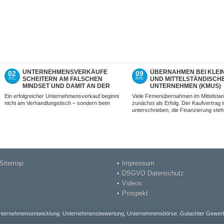
UNTERNEHMENSVERKÄUFE
ÜBERNAHMEN BEI KLEI
02
09
SCHEITERN AM FALSCHEN
UND MITTELSTÄNDISCH
JUL.
JUN.
MINDSET UND DAMIT AN DER
UNTERNEHMEN (KMUS)
FALSCHEN VORBEREITUNG –
SCHEITERN OFT ERST J
Ein erfolgreicher Unternehmensverkauf beginnt
Viele Firmenübernahmen im Mittelstan
NICHT MIT UNS.
SPÄTER
nicht am Verhandlungstisch – sondern beim
zunächst als Erfolg. Der Kaufvertrag i
unterschrieben, die Finanzierung steh
Sitemap
Impressum
DSGVO Datenschutz
Videos
Prospekt
nternehmensentwicklung
,
Unternehmensbewertung,
Unternehmensbörse
,
Gutachter Gewerb