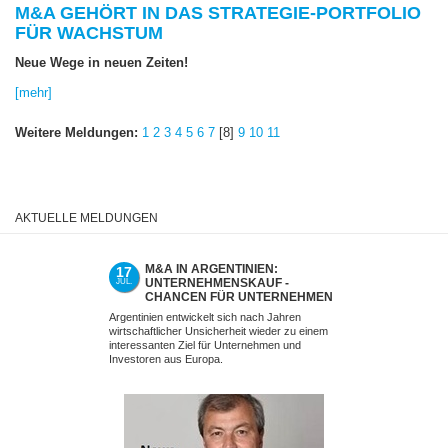
M&A GEHÖRT IN DAS STRATEGIE-PORTFOLIO
FÜR WACHSTUM
Neue Wege in neuen Zeiten!
[mehr]
Weitere Meldungen:
1
2
3
4
5
6
7
[8]
9
10
11
AKTUELLE MELDUNGEN
M&A IN ARGENTINIEN:
UNTER
17
02
UNTERNEHMENSKAUF -
SCHEIT
JUL.
JUL.
CHANCEN FÜR UNTERNEHMEN
MINDSE
UND INVESTOREN AUS EUROPA
FALSCH
Argentinien entwickelt sich nach Jahren
Ein erfolgreiche
NICHT M
wirtschaftlicher Unsicherheit wieder zu einem
nicht am Verhand
interessanten Ziel für Unternehmen und
Investoren aus Europa.