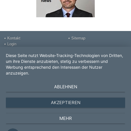
Kontakt
Sitemap
Login
Impressum
Diese Seite nutzt Website-Tracking-Technologien von Dritten,
DSGVO Datenschutz
um ihre Dienste anzubieten, stetig zu verbessern und
Videos
Werbung entsprechend den Interessen der Nutzer
Prospekt
anzuzeigen.
ROLF POPP PRO Consult
GmbH
ABLEHNEN
Nürnberg / Würzburg /
Aschaffenburg
AKZEPTIEREN
Tel. 0931.70528570
rolf.popp@pro-consult.com
MEHR
Unternehmensverkauf
,
Nachfolgeberatung
,
Unternehmensentwicklung
,