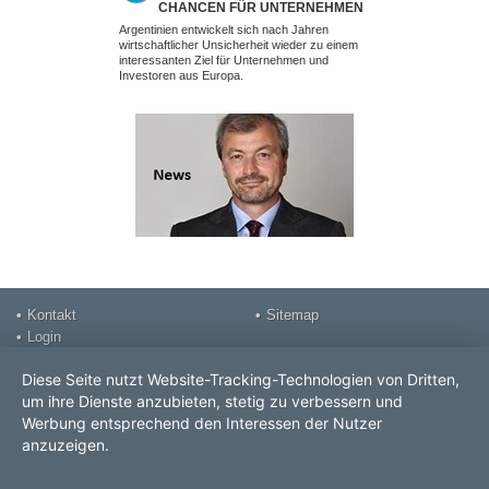
CHANCEN FÜR UNTERNEHMEN
MINDSE
UND INVESTOREN AUS EUROPA
FALSCH
Argentinien entwickelt sich nach Jahren
Ein erfolgreiche
NICHT M
wirtschaftlicher Unsicherheit wieder zu einem
nicht am Verhand
interessanten Ziel für Unternehmen und
Investoren aus Europa.
Kontakt
Sitemap
Login
Impressum
Diese Seite nutzt Website-Tracking-Technologien von Dritten,
DSGVO Datenschutz
um ihre Dienste anzubieten, stetig zu verbessern und
Videos
Werbung entsprechend den Interessen der Nutzer
Prospekt
anzuzeigen.
ROLF POPP PRO Consult