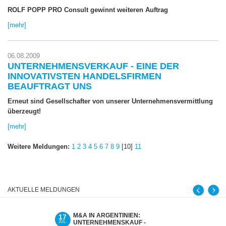
ROLF POPP PRO Consult gewinnt weiteren Auftrag
[mehr]
06.08.2009
UNTERNEHMENSVERKAUF - EINE DER
INNOVATIVSTEN HANDELSFIRMEN
BEAUFTRAGT UNS
Erneut sind Gesellschafter von unserer Unternehmensvermittlung
überzeugt!
[mehr]
Weitere Meldungen:
1
2
3
4
5
6
7
8
9
[10]
11
AKTUELLE MELDUNGEN
M&A IN ARGENTINIEN:
UNTER
17
02
UNTERNEHMENSKAUF -
SCHEIT
JUL.
JUL.