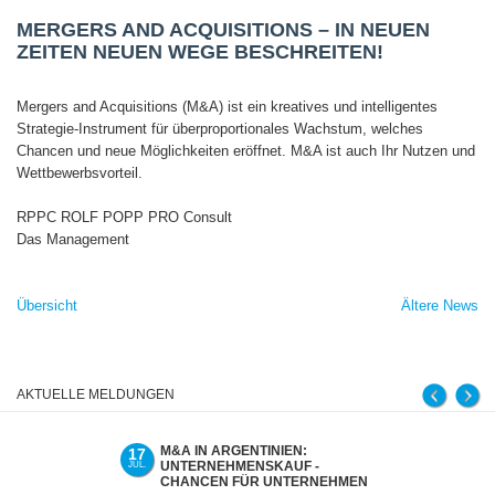
MERGERS AND ACQUISITIONS – IN NEUEN
ZEITEN NEUEN WEGE BESCHREITEN!
Mergers and Acquisitions (M&A) ist ein kreatives und intelligentes
Strategie-Instrument für überproportionales Wachstum, welches
Chancen und neue Möglichkeiten eröffnet. M&A ist auch Ihr Nutzen und
Wettbewerbsvorteil.
RPPC ROLF POPP PRO Consult
Das Management
Übersicht
Ältere News
AKTUELLE MELDUNGEN
M&A IN ARGENTINIEN:
UNTER
17
02
UNTERNEHMENSKAUF -
SCHEIT
JUL.
JUL.
CHANCEN FÜR UNTERNEHMEN
MINDSE