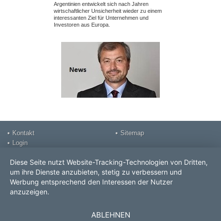
UND INVESTOREN AUS EUROPA
FALSCH
Argentinien entwickelt sich nach Jahren
Ein erfolgreiche
NICHT M
wirtschaftlicher Unsicherheit wieder zu einem
nicht am Verhand
interessanten Ziel für Unternehmen und
Investoren aus Europa.
Kontakt
Sitemap
Login
Impressum
Diese Seite nutzt Website-Tracking-Technologien von Dritten,
DSGVO Datenschutz
um ihre Dienste anzubieten, stetig zu verbessern und
Videos
Werbung entsprechend den Interessen der Nutzer
Prospekt
anzuzeigen.
ROLF POPP PRO Consult
GmbH
ABLEHNEN