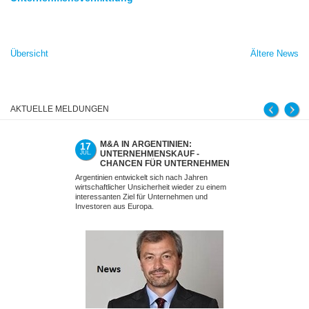
Übersicht
Ältere News
AKTUELLE MELDUNGEN
M&A IN ARGENTINIEN:
UNTER
17
02
UNTERNEHMENSKAUF -
SCHEIT
JUL.
JUL.
CHANCEN FÜR UNTERNEHMEN
MINDSE
UND INVESTOREN AUS EUROPA
FALSCH
Argentinien entwickelt sich nach Jahren
Ein erfolgreiche
NICHT M
wirtschaftlicher Unsicherheit wieder zu einem
nicht am Verhand
interessanten Ziel für Unternehmen und
Investoren aus Europa.