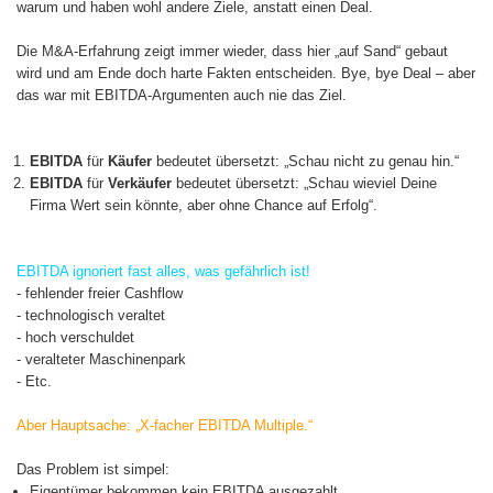
warum und haben wohl andere Ziele, anstatt einen Deal.
Die M&A-Erfahrung zeigt immer wieder, dass hier „auf Sand“ gebaut
wird und am Ende doch harte Fakten entscheiden. Bye, bye Deal – aber
das war mit EBITDA-Argumenten auch nie das Ziel.
EBITDA
für
Käufer
bedeutet übersetzt: „Schau nicht zu genau hin.“
EBITDA
für
Verkäufer
bedeutet übersetzt: „Schau wieviel Deine
Firma Wert sein könnte, aber ohne Chance auf Erfolg“.
EBITDA ignoriert fast alles, was gefährlich ist!
- fehlender freier Cashflow
- technologisch veraltet
- hoch verschuldet
- veralteter Maschinenpark
- Etc.
Aber Hauptsache: „X-facher EBITDA Multiple.“
Das Problem ist simpel:
Eigentümer bekommen kein EBITDA ausgezahlt.