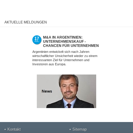
AKTUELLE MELDUNGEN
M&A IN ARGENTINIEN:
UNTER
17
02
UNTERNEHMENSKAUF -
SCHEIT
JUL.
JUL.
CHANCEN FÜR UNTERNEHMEN
MINDSE
UND INVESTOREN AUS EUROPA
FALSCH
Argentinien entwickelt sich nach Jahren
Ein erfolgreiche
NICHT M
wirtschaftlicher Unsicherheit wieder zu einem
nicht am Verhand
interessanten Ziel für Unternehmen und
Investoren aus Europa.
Kontakt
Sitemap