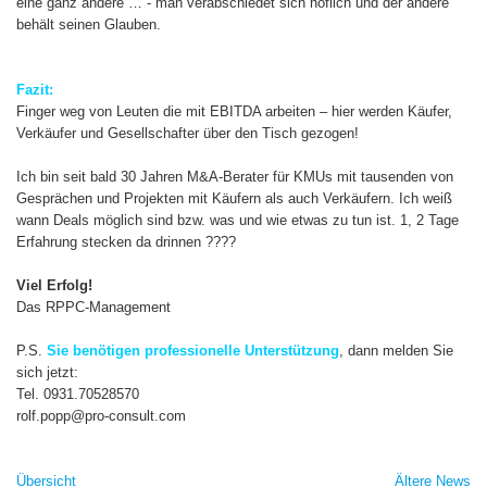
eine ganz andere … - man verabschiedet sich höflich und der andere
behält seinen Glauben.
Fazit:
Finger weg von Leuten die mit EBITDA arbeiten – hier werden Käufer,
Verkäufer und Gesellschafter über den Tisch gezogen!
Ich bin seit bald 30 Jahren M&A-Berater für KMUs mit tausenden von
Gesprächen und Projekten mit Käufern als auch Verkäufern. Ich weiß
wann Deals möglich sind bzw. was und wie etwas zu tun ist. 1, 2 Tage
Erfahrung stecken da drinnen ????
Viel Erfolg!
Das RPPC-Management
P.S.
Sie benötigen professionelle Unterstützung
, dann melden Sie
sich jetzt:
Tel. 0931.70528570
rolf.popp@pro-consult.com
Übersicht
Ältere News