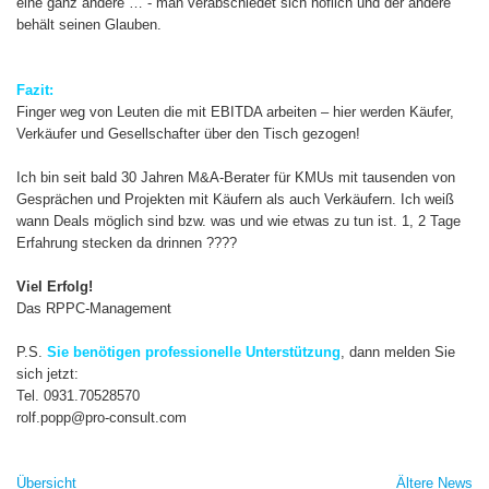
eine ganz andere … - man verabschiedet sich höflich und der andere
behält seinen Glauben.
Fazit:
Finger weg von Leuten die mit EBITDA arbeiten – hier werden Käufer,
Verkäufer und Gesellschafter über den Tisch gezogen!
Ich bin seit bald 30 Jahren M&A-Berater für KMUs mit tausenden von
Gesprächen und Projekten mit Käufern als auch Verkäufern. Ich weiß
wann Deals möglich sind bzw. was und wie etwas zu tun ist. 1, 2 Tage
Erfahrung stecken da drinnen ????
Viel Erfolg!
Das RPPC-Management
P.S.
Sie benötigen professionelle Unterstützung
, dann melden Sie
sich jetzt:
Tel. 0931.70528570
rolf.popp@pro-consult.com
Übersicht
Ältere News