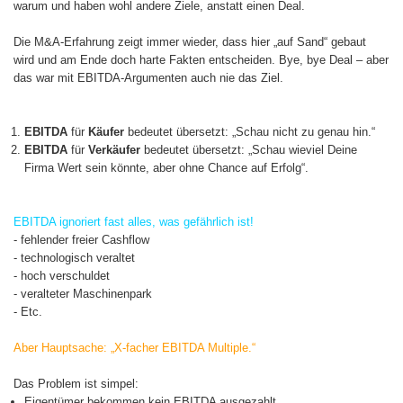
warum und haben wohl andere Ziele, anstatt einen Deal.
Die M&A-Erfahrung zeigt immer wieder, dass hier „auf Sand“ gebaut
wird und am Ende doch harte Fakten entscheiden. Bye, bye Deal – aber
das war mit EBITDA-Argumenten auch nie das Ziel.
EBITDA
für
Käufer
bedeutet übersetzt: „Schau nicht zu genau hin.“
EBITDA
für
Verkäufer
bedeutet übersetzt: „Schau wieviel Deine
Firma Wert sein könnte, aber ohne Chance auf Erfolg“.
EBITDA ignoriert fast alles, was gefährlich ist!
- fehlender freier Cashflow
- technologisch veraltet
- hoch verschuldet
- veralteter Maschinenpark
- Etc.
Aber Hauptsache: „X-facher EBITDA Multiple.“
Das Problem ist simpel:
Eigentümer bekommen kein EBITDA ausgezahlt.