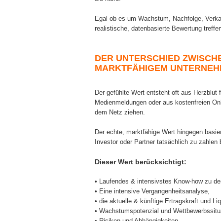
Egal ob es um Wachstum, Nachfolge, Verkauf
realistische, datenbasierte Bewertung treff
DER UNTERSCHIED ZWISCH
MARKTFÄHIGEM UNTERNE
Der gefühlte Wert entsteht oft aus Herzblut f
Medienmeldungen oder aus kostenfreien Onl
dem Netz ziehen.
Der echte, marktfähige Wert hingegen basier
Investor oder Partner tatsächlich zu zahlen b
Dieser Wert berücksichtigt:
• Laufendes & intensivstes Know-how zu de
• Eine intensive Vergangenheitsanalyse,
• die aktuelle & künftige Ertragskraft und Liq
• Wachstumspotenzial und Wettbewerbssitua
• Risiken und Abhängigkeiten,