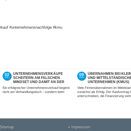
kauf #unternehmensnachfolge #kmu
UNTERNEHMENSVERKÄUFE
ÜBERNAHMEN BEI KLEI
02
09
SCHEITERN AM FALSCHEN
UND MITTELSTÄNDISCH
JUL.
JUN.
MINDSET UND DAMIT AN DER
UNTERNEHMEN (KMUS)
FALSCHEN VORBEREITUNG –
SCHEITERN OFT ERST J
Ein erfolgreicher Unternehmensverkauf beginnt
Viele Firmenübernahmen im Mittelstan
NICHT MIT UNS.
SPÄTER
nicht am Verhandlungstisch – sondern beim
zunächst als Erfolg. Der Kaufvertrag i
unterschrieben, die Finanzierung steh
Sitemap
Impressum