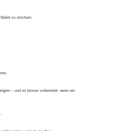
m Nebel zu stochern.
eren.
igern – und ist besser vorbereitet, wenn ein
.