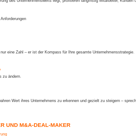
ung des Unternehmenswerts liegt, profitieren langfristig Mitarbeiter, Kunde
en Anforderungen
nur eine Zahl – er ist der Kompass für Ihre gesamte Unternehmensstrategie. E
?
as zu ändern.
wahren Wert ihres Unternehmens zu erkennen und gezielt zu steigern – sprec
ER UND M&A-DEAL-MAKER
rung