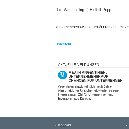
Dipl.-Wirtsch. Ing. (FH) Rolf Popp
#unternehmenswachstum #unternehmensver
Übersicht
AKTUELLE MELDUNGEN
M&A IN ARGENTINIEN:
17
UNTERNEHMENSKAUF -
JUL.
CHANCEN FÜR UNTERNEHMEN
UND INVESTOREN AUS EUROPA
Argentinien entwickelt sich nach Jahren
wirtschaftlicher Unsicherheit wieder zu einem
interessanten Ziel für Unternehmen und
Investoren aus Europa.
Kontakt