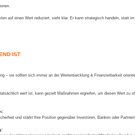
ionen.
en auf einen Wert reduziert, sieht klar. Er kann strategisch handeln, statt i
END IST
:
ng – sie sollten sich immer an der Wertentwicklung & Finanzierbarkeit orienti
atsächlich wert ist, kann gezielt Maßnahmen ergreifen, um diesen Wert zu ste
n:
icherheit und stärkt Ihre Position gegenüber Investoren, Banken oder Partnern
g: